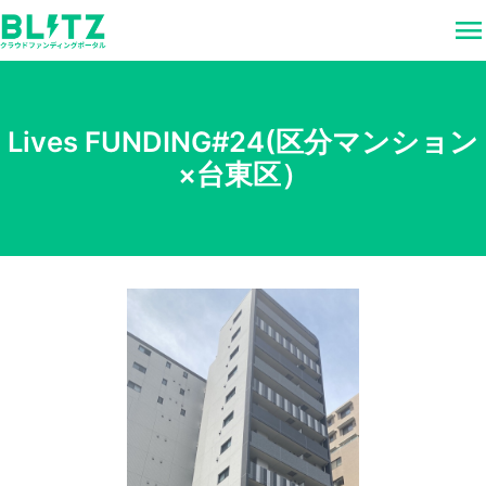
menu
Lives FUNDING#24(区分マンション
×台東区）